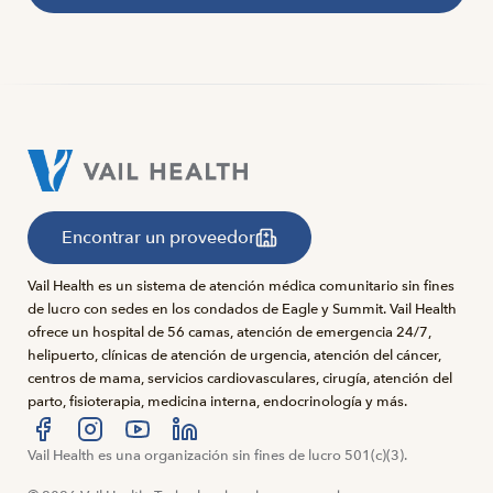
Encontrar un proveedor
Vail Health es un sistema de atención médica comunitario sin fines
de lucro con sedes en los condados de Eagle y Summit. Vail Health
ofrece un hospital de 56 camas, atención de emergencia 24/7,
helipuerto, clínicas de atención de urgencia, atención del cáncer,
centros de mama, servicios cardiovasculares, cirugía, atención del
parto, fisioterapia, medicina interna, endocrinología y más.
Visítanos en Facebook
Vail Health es una organización sin fines de lucro 501(c)(3).
Visítanos en Instagram
Visítanos en YouTube
Visítanos en LinkedIn