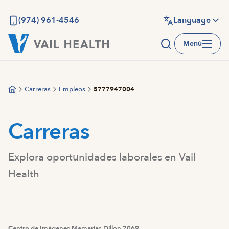
Saltar
al
(974) 961-4546
Language
contenido
Menú
principal
Carreras
Empleos
5777947004
Carreras
Explora oportunidades laborales en Vail
Health
Centro de Imágenes Mamarias Dillon 7069