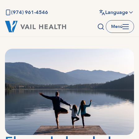
Saltar
al
(974) 961-4546
Language
contenido
Menú
principal