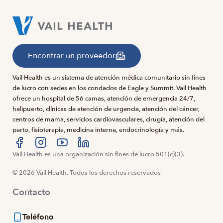
Encontrar un proveedor
Vail Health es un sistema de atención médica comunitario sin fines
de lucro con sedes en los condados de Eagle y Summit. Vail Health
ofrece un hospital de 56 camas, atención de emergencia 24/7,
helipuerto, clínicas de atención de urgencia, atención del cáncer,
centros de mama, servicios cardiovasculares, cirugía, atención del
parto, fisioterapia, medicina interna, endocrinología y más.
Visítanos en Facebook
Vail Health es una organización sin fines de lucro 501(c)(3).
Visítanos en Instagram
Visítanos en YouTube
Visítanos en LinkedIn
© 2026 Vail Health. Todos los derechos reservados
Contacto
Teléfono