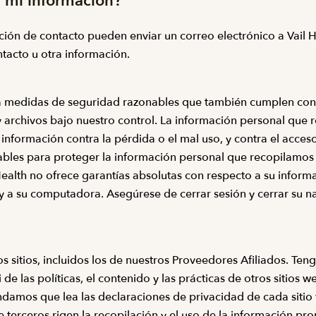
 mi información?
ión de contacto pueden enviar un correo electrónico a Vail 
tacto u otra información.
liza medidas de seguridad razonables que también cumplen co
s y archivos bajo nuestro control. La información personal qu
nformación contra la pérdida o el mal uso, y contra el acceso
nables para proteger la información personal que recopilamos
 Health no ofrece garantías absolutas con respecto a su inform
 y a su computadora. Asegúrese de cerrar sesión y cerrar su
s sitios, incluidos los de nuestros Proveedores Afiliados. Ten
 de las políticas, el contenido y las prácticas de otros sitios w
endamos que lea las declaraciones de privacidad de cada sitio
terceros rigen la recopilación y el uso de la información propo