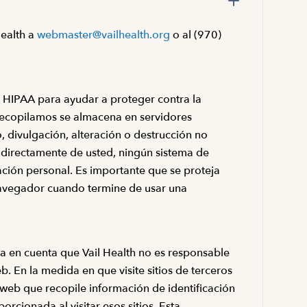
Health a
webmaster@vailhealth.org
o al (970)
n HIPAA para ayudar a proteger contra la
e recopilamos se almacena en servidores
, divulgación, alteración o destrucción no
 directamente de usted, ningún sistema de
ación personal. Es importante que se proteja
 navegador cuando termine de usar una
ga en cuenta que Vail Health no es responsable
eb. En la medida en que visite sitios de terceros
 web que recopile información de identificación
rcionada al visitar esos sitios. Esta