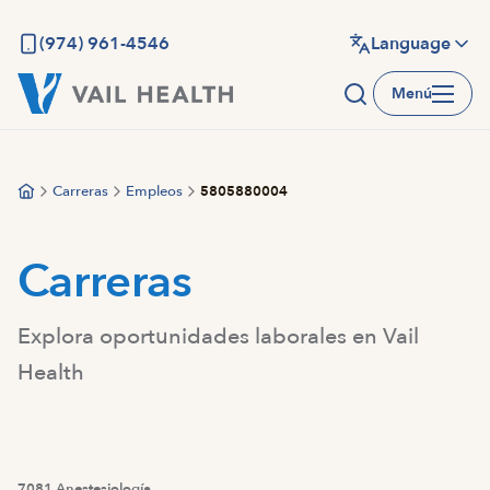
Saltar
al
(974) 961-4546
Language
contenido
Menú
principal
Carreras
Empleos
5805880004
Carreras
Explora oportunidades laborales en Vail
Health
7081 Anestesiología