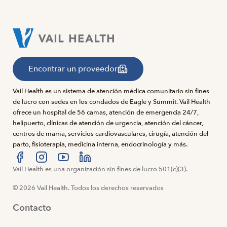
Encontrar un proveedor
Vail Health es un sistema de atención médica comunitario sin fines
de lucro con sedes en los condados de Eagle y Summit. Vail Health
ofrece un hospital de 56 camas, atención de emergencia 24/7,
helipuerto, clínicas de atención de urgencia, atención del cáncer,
centros de mama, servicios cardiovasculares, cirugía, atención del
parto, fisioterapia, medicina interna, endocrinología y más.
Visítanos en Facebook
Vail Health es una organización sin fines de lucro 501(c)(3).
Visítanos en Instagram
Visítanos en YouTube
Visítanos en LinkedIn
© 2026 Vail Health. Todos los derechos reservados
Contacto