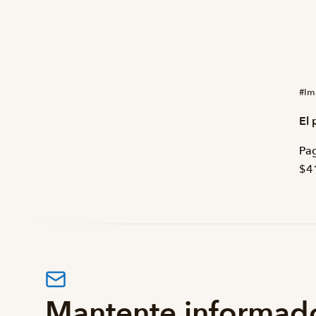
#Im
El 
Pag
$4
Mantente informad