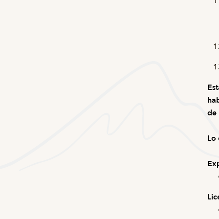
Est
hab
de 
Lo 
Exp
Lic