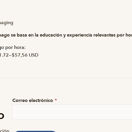
maging
pago se basa en la educación y experiencia relevantes por ho
o por hora:
1.72
—
$57,56 USD
Correo electrónico
*
o
nción