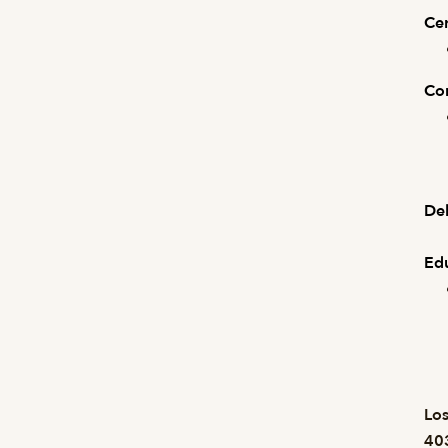
Cer
Com
Deb
Ed
Los
403