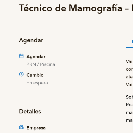
Técnico de Mamografía –
Agendar
Agendar
Vai
PRN / Piscina
con
Cambio
ate
En espera
Vai
Sob
Rea
Detalles
mam
ma
Empresa