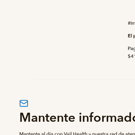
#I
El 
Pag
$4
Mantente informad
Mantente al día con Vail Health y nuestra red de ate