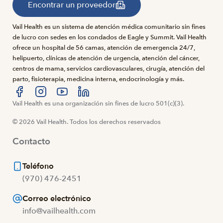
Encontrar un proveedor
Vail Health es un sistema de atención médica comunitario sin fines
de lucro con sedes en los condados de Eagle y Summit. Vail Health
ofrece un hospital de 56 camas, atención de emergencia 24/7,
helipuerto, clínicas de atención de urgencia, atención del cáncer,
centros de mama, servicios cardiovasculares, cirugía, atención del
parto, fisioterapia, medicina interna, endocrinología y más.
Visítanos en Facebook
Vail Health es una organización sin fines de lucro 501(c)(3).
Visítanos en Instagram
Visítanos en YouTube
Visítanos en LinkedIn
© 2026 Vail Health. Todos los derechos reservados
Contacto
Teléfono
(970) 476-2451
Correo electrónico
info@vailhealth.com