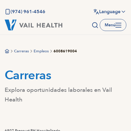
Saltar
al
(974) 961-4546
Language
contenido
Menú
principal
Carreras
Empleos
6008619004
Carreras
Explora oportunidades laborales en Vail
Health
6807 Precourt BH Hospitalizado