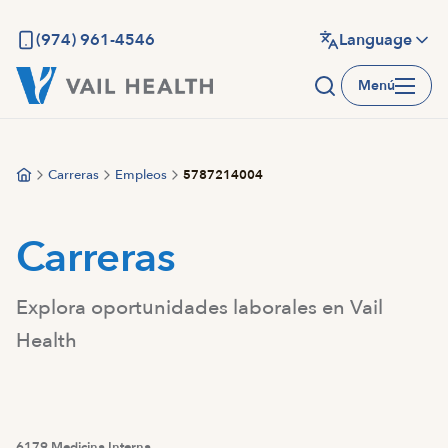
Saltar
al
(974) 961-4546
Language
contenido
Menú
principal
Carreras
Empleos
5787214004
Carreras
Explora oportunidades laborales en Vail
Health
6179 Medicina Interna