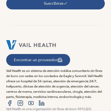
Suscribirse
Encontrar un proveedor
Vail Health es un sistema de atención médica comunitario sin fines
de lucro con sedes en los condados de Eagle y Summit. Vail Health
ofrece un hospital de 56 camas, atención de emergencia 24/7,
helipuerto, clínicas de atención de urgencia, atención del cáncer,
centros de mama, servicios cardiovasculares, cirugía, atención del
parto, fisioterapia, medicina interna, endocrinología y más.
Visítanos en Facebook
Vail Health es una organización sin fines de lucro 501(c)(3).
Visítanos en Instagram
Visítanos en YouTube
Visítanos en LinkedIn